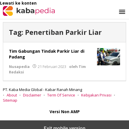
Lewati ke konten
Tag:
Penertiban Parkir Liar
Tim Gabungan Tindak Parkir Liar di
Padang
Nusapedia
21 Februari 2023
oleh
Tim
Redaksi
PT. Kaba Media Global - Kabar Ranah Minang
About
Disclaimer
Term Of Service
Kebijakan Privasi
Sitemap
Versi Non AMP
Exit mobile version