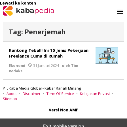
Lewati ke konten
Tag:
Penerjemah
Kantong Tebal!! Ini 10 Jenis Pekerjaan
Freelance Cuma di Rumah
Ekonomi
31 Januari 2024
oleh
Tim
Redaksi
PT. Kaba Media Global - Kabar Ranah Minang
About
Disclaimer
Term Of Service
Kebijakan Privasi
Sitemap
Versi Non AMP
Exit mobile version