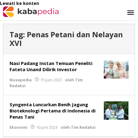
Lewati ke konten
Tag:
Penas Petani dan Nelayan
XVI
Nasi Padang Instan Temuan Peneliti
Fateta Unand Dilirik Investor
Nusapedia
15 Juni 2023
oleh
Tim
Redaksi
Syngenta Luncurkan Benih Jagung
Bioteknologi Pertama di Indonesia di
Penas Tani
Ekonomi
10 Juni 2023
oleh
Tim Redaksi