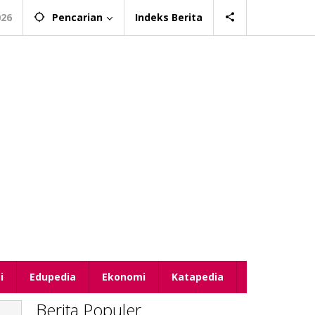
026
Pencarian
Indeks Berita
i
Edupedia
Ekonomi
Katapedia
Berita Populer