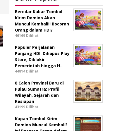
Beredar Kabar Tombol
Kirim Domino Akan
Muncul Kembali!! Bocoran
Orang dalam HDI?
46169 Dilihat
Populer Perjalanan
Panjang HDI: Dihapus Play
Store, Diblokir
Pemerintah hingga H…
44814 Dilihat
8 Calon Provinsi Baru di
Pulau Sumatra: Profil
Wilayah, Sejarah dan
Kesiapan
43199 Dilihat
Kapan Tombol Kirim
Domino Muncul Kembali?
Ini Bocoran Orang dalam