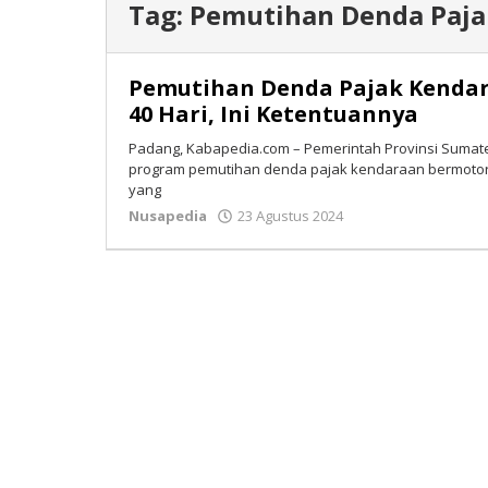
Tag:
Pemutihan Denda Paja
Pemutihan Denda Pajak Kenda
40 Hari, Ini Ketentuannya
Padang, Kabapedia.com – Pemerintah Provinsi Sumat
program pemutihan denda pajak kendaraan bermotor
yang
Nusapedia
23 Agustus 2024
oleh
Isran
Bastian