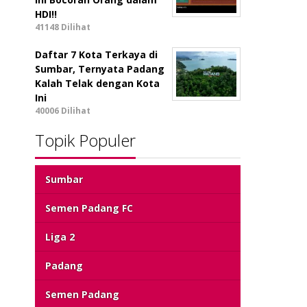
HDI!!
41148 Dilihat
Daftar 7 Kota Terkaya di
Sumbar, Ternyata Padang
Kalah Telak dengan Kota
Ini
40006 Dilihat
Topik Populer
Sumbar
Semen Padang FC
Liga 2
Padang
Semen Padang