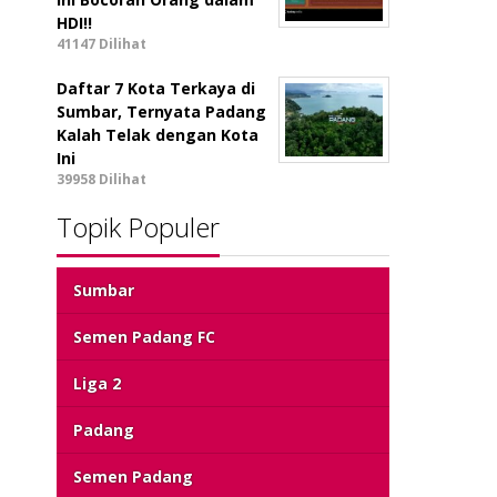
HDI!!
41147 Dilihat
Daftar 7 Kota Terkaya di
Sumbar, Ternyata Padang
Kalah Telak dengan Kota
Ini
39958 Dilihat
Topik Populer
Sumbar
Semen Padang FC
Liga 2
Padang
Semen Padang