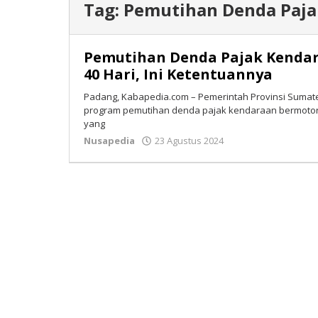
Tag:
Pemutihan Denda Paj
Pemutihan Denda Pajak Kenda
40 Hari, Ini Ketentuannya
Padang, Kabapedia.com – Pemerintah Provinsi Sumat
program pemutihan denda pajak kendaraan bermotor
yang
Nusapedia
23 Agustus 2024
oleh
Isran
Bastian