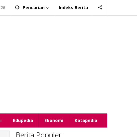
026
Pencarian
Indeks Berita
i
Edupedia
Ekonomi
Katapedia
Berita Populer