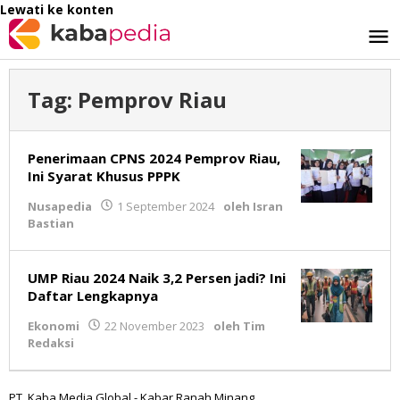
Lewati ke konten
Tag:
Pemprov Riau
Penerimaan CPNS 2024 Pemprov Riau,
Ini Syarat Khusus PPPK
Nusapedia
1 September 2024
oleh
Isran
Bastian
UMP Riau 2024 Naik 3,2 Persen jadi? Ini
Daftar Lengkapnya
Ekonomi
22 November 2023
oleh
Tim
Redaksi
PT. Kaba Media Global - Kabar Ranah Minang