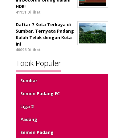
HDI!!
41151 Dilihat
Daftar 7 Kota Terkaya di
Sumbar, Ternyata Padang
Kalah Telak dengan Kota
Ini
40096 Dilihat
Topik Populer
Sumbar
Semen Padang FC
Liga 2
Padang
Semen Padang