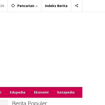
026
Pencarian
Indeks Berita
i
Edupedia
Ekonomi
Katapedia
Berita Populer