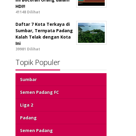
HDI!!
41148 Dilihat
Daftar 7 Kota Terkaya di
Sumbar, Ternyata Padang
Kalah Telak dengan Kota
Ini
39981 Dilihat
Topik Populer
Sumbar
Semen Padang FC
Liga 2
Padang
Semen Padang