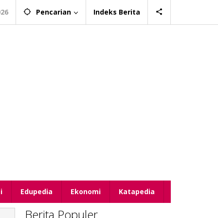
026
Pencarian
Indeks Berita
i
Edupedia
Ekonomi
Katapedia
Berita Populer