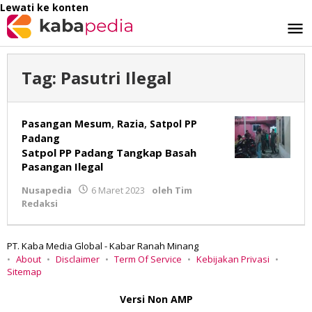
Lewati ke konten
Tag:
Pasutri Ilegal
Pasangan Mesum
,
Razia
,
Satpol PP
Padang
Satpol PP Padang Tangkap Basah
Pasangan Ilegal
Nusapedia
6 Maret 2023
oleh
Tim
Redaksi
PT. Kaba Media Global - Kabar Ranah Minang
About
Disclaimer
Term Of Service
Kebijakan Privasi
Sitemap
Versi Non AMP