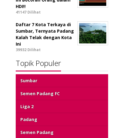
HDI!!
41147 Dilihat
Daftar 7 Kota Terkaya di
Sumbar, Ternyata Padang
Kalah Telak dengan Kota
Ini
39932 Dilihat
Topik Populer
Sumbar
Semen Padang FC
Liga 2
Padang
Semen Padang