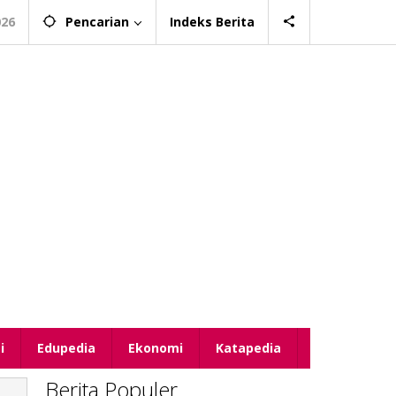
026
Pencarian
Indeks Berita
i
Edupedia
Ekonomi
Katapedia
Berita Populer