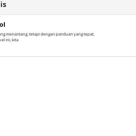
is
ol
yang menantang, tetapi dengan panduan yang tepat,
 ini, kita