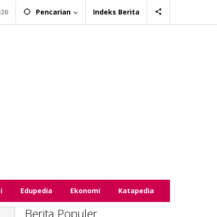
026
Pencarian
Indeks Berita
i
Edupedia
Ekonomi
Katapedia
Berita Populer