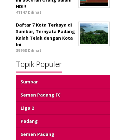
HDI!!
41147 Dilihat
Daftar 7 Kota Terkaya di
Sumbar, Ternyata Padang
Kalah Telak dengan Kota
Ini
39958 Dilihat
Topik Populer
Sumbar
Semen Padang FC
Liga 2
Padang
Semen Padang