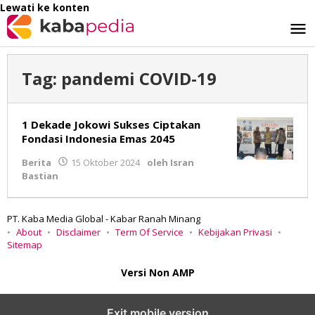
Lewati ke konten
Tag:
pandemi COVID-19
1 Dekade Jokowi Sukses Ciptakan
Fondasi Indonesia Emas 2045
Berita
15 Oktober 2024
oleh
Isran
Bastian
PT. Kaba Media Global - Kabar Ranah Minang
About
Disclaimer
Term Of Service
Kebijakan Privasi
Sitemap
Versi Non AMP
Exit mobile version