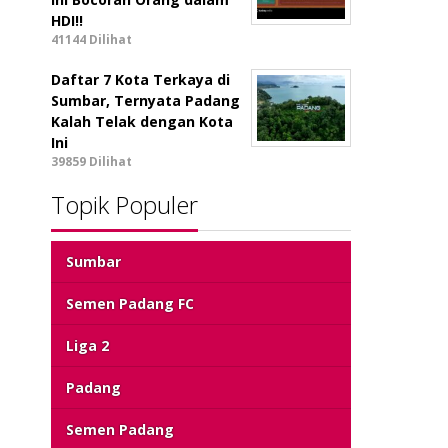
HDI!!
41144 Dilihat
Daftar 7 Kota Terkaya di
Sumbar, Ternyata Padang
Kalah Telak dengan Kota
Ini
39859 Dilihat
Topik Populer
Sumbar
Semen Padang FC
Liga 2
Padang
Semen Padang