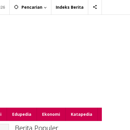
026
Pencarian
Indeks Berita
i
Edupedia
Ekonomi
Katapedia
Berita Populer