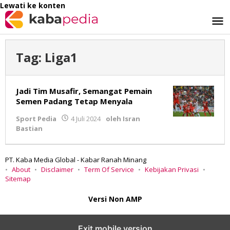
Lewati ke konten
Tag:
Liga1
Jadi Tim Musafir, Semangat Pemain
Semen Padang Tetap Menyala
Sport Pedia
4 Juli 2024
oleh
Isran
Bastian
PT. Kaba Media Global - Kabar Ranah Minang
About
Disclaimer
Term Of Service
Kebijakan Privasi
Sitemap
Versi Non AMP
Exit mobile version