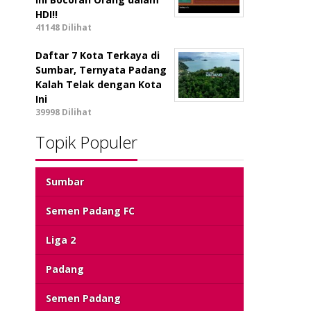
HDI!!
41148 Dilihat
Daftar 7 Kota Terkaya di
Sumbar, Ternyata Padang
Kalah Telak dengan Kota
Ini
39998 Dilihat
Topik Populer
Sumbar
Semen Padang FC
Liga 2
Padang
Semen Padang