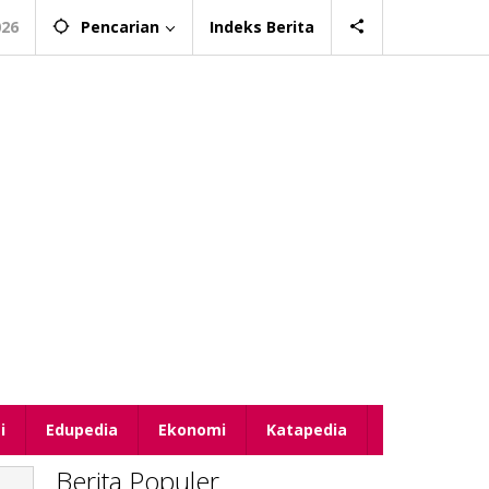
026
Pencarian
Indeks Berita
i
Edupedia
Ekonomi
Katapedia
Berita Populer