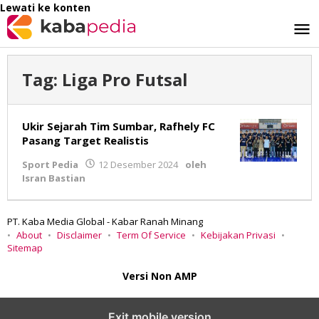
Lewati ke konten
Tag:
Liga Pro Futsal
Ukir Sejarah Tim Sumbar, Rafhely FC
Pasang Target Realistis
Sport Pedia
12 Desember 2024
oleh
Isran Bastian
PT. Kaba Media Global - Kabar Ranah Minang
About
Disclaimer
Term Of Service
Kebijakan Privasi
Sitemap
Versi Non AMP
Exit mobile version