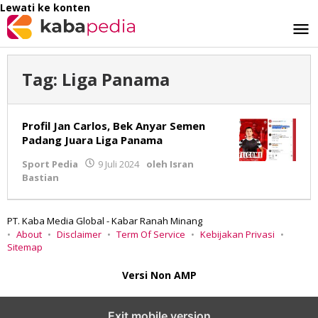
Lewati ke konten
Tag:
Liga Panama
Profil Jan Carlos, Bek Anyar Semen
Padang Juara Liga Panama
Sport Pedia
9 Juli 2024
oleh
Isran
Bastian
PT. Kaba Media Global - Kabar Ranah Minang
About
Disclaimer
Term Of Service
Kebijakan Privasi
Sitemap
Versi Non AMP
Exit mobile version