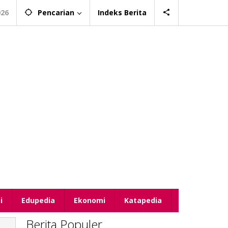
026
Pencarian
Indeks Berita
i
Edupedia
Ekonomi
Katapedia
Berita Populer