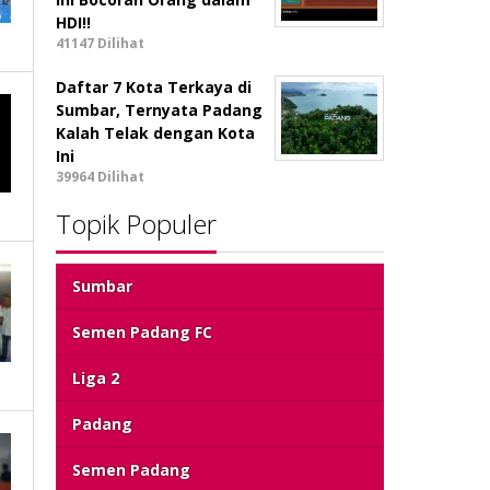
HDI!!
41147 Dilihat
Daftar 7 Kota Terkaya di
Sumbar, Ternyata Padang
Kalah Telak dengan Kota
Ini
39964 Dilihat
Topik Populer
Sumbar
Semen Padang FC
Liga 2
Padang
Semen Padang