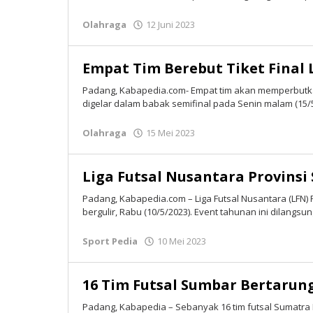
Olahraga
12 Juni 2023
oleh
Tim
Redaksi
Empat Tim Berebut Tiket Final 
Padang, Kabapedia.com- Empat tim akan memperbutkan 
digelar dalam babak semifinal pada Senin malam (15/5
Olahraga
15 Mei 2023
oleh
Tim
Redaksi
Liga Futsal Nusantara Provinsi
Padang, Kabapedia.com – Liga Futsal Nusantara (LFN) 
bergulir, Rabu (10/5/2023). Event tahunan ini dilangs
Sport Pedia
10 Mei 2023
oleh
Tim
Redaksi
16 Tim Futsal Sumbar Bertarung
Padang, Kabapedia – Sebanyak 16 tim futsal Sumatra B