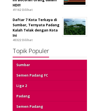
HDI!!
41162 Dilihat
Daftar 7 Kota Terkaya di
Sumbar, Ternyata Padang
Kalah Telak dengan Kota
Ini
40322 Dilihat
Topik Populer
Sumbar
Semen Padang FC
Liga 2
Padang
Semen Padang