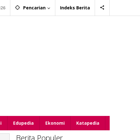
026
Pencarian
Indeks Berita
i
Edupedia
Ekonomi
Katapedia
Berita Populer