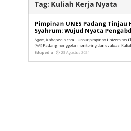
Tag:
Kuliah Kerja Nyata
Pimpinan UNES Padang Tinjau 
Syahrum: Wujud Nyata Pengab
Agam, Kabapedia.com – Unsur pimpinan Universitas E
(AAI) Padang menggelar monitoring dan evaluasi Kulia
Edupedia
23 Agustus 2024
oleh
Isran
Bastian