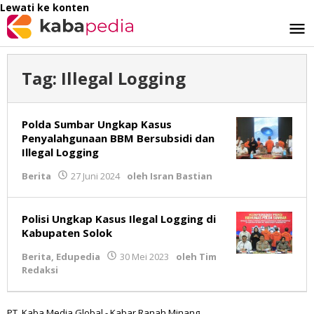
Lewati ke konten
Tag:
Illegal Logging
Polda Sumbar Ungkap Kasus
Penyalahgunaan BBM Bersubsidi dan
Illegal Logging
Berita
27 Juni 2024
oleh
Isran Bastian
Polisi Ungkap Kasus Ilegal Logging di
Kabupaten Solok
Berita
,
Edupedia
30 Mei 2023
oleh
Tim
Redaksi
PT. Kaba Media Global - Kabar Ranah Minang