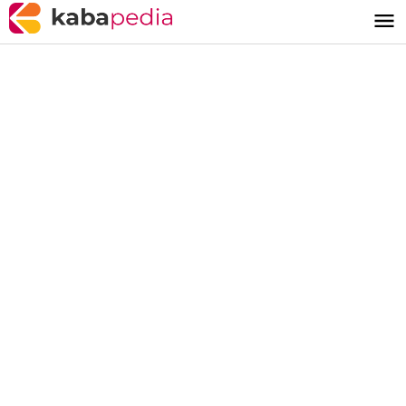
Lewati
ke
konten