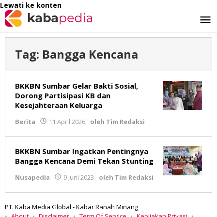
Lewati ke konten
Tag:
Bangga Kencana
BKKBN Sumbar Gelar Bakti Sosial,
Dorong Partisipasi KB dan
Kesejahteraan Keluarga
Berita
11 April 2026
oleh
Tim Redaksi
BKKBN Sumbar Ingatkan Pentingnya
Bangga Kencana Demi Tekan Stunting
Nusapedia
9 Juni 2023
oleh
Tim Redaksi
PT. Kaba Media Global - Kabar Ranah Minang
About
Disclaimer
Term Of Service
Kebijakan Privasi