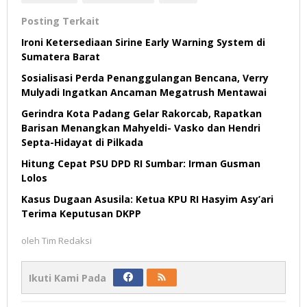
Posting Terkait
Ironi Ketersediaan Sirine Early Warning System di
Sumatera Barat
Sosialisasi Perda Penanggulangan Bencana, Verry
Mulyadi Ingatkan Ancaman Megatrush Mentawai
Gerindra Kota Padang Gelar Rakorcab, Rapatkan
Barisan Menangkan Mahyeldi- Vasko dan Hendri
Septa-Hidayat di Pilkada
Hitung Cepat PSU DPD RI Sumbar: Irman Gusman
Lolos
Kasus Dugaan Asusila: Ketua KPU RI Hasyim Asy’ari
Terima Keputusan DKPP
oleh
Tim Redaksi
Ikuti Kami Pada