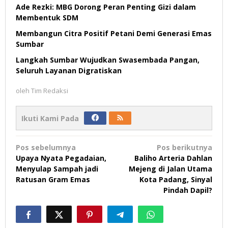
Ade Rezki: MBG Dorong Peran Penting Gizi dalam
Membentuk SDM
Membangun Citra Positif Petani Demi Generasi Emas
Sumbar
Langkah Sumbar Wujudkan Swasembada Pangan,
Seluruh Layanan Digratiskan
oleh
Tim Redaksi
Ikuti Kami Pada
Navigasi
Pos sebelumnya
Pos berikutnya
pos
Upaya Nyata Pegadaian,
Baliho Arteria Dahlan
Menyulap Sampah jadi
Mejeng di Jalan Utama
Ratusan Gram Emas
Kota Padang, Sinyal
Pindah Dapil?