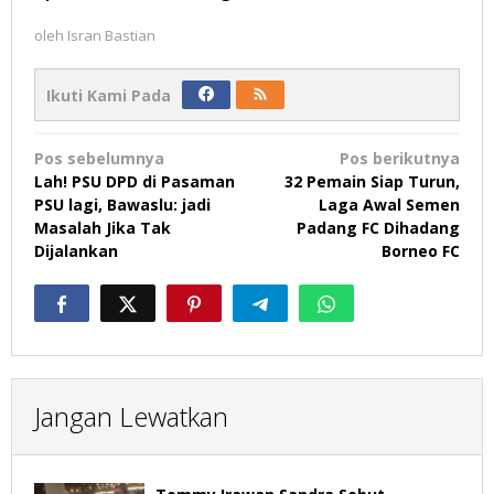
oleh
Isran Bastian
Ikuti Kami Pada
Navigasi
Pos sebelumnya
Pos berikutnya
pos
Lah! PSU DPD di Pasaman
32 Pemain Siap Turun,
PSU lagi, Bawaslu: jadi
Laga Awal Semen
Masalah Jika Tak
Padang FC Dihadang
Dijalankan
Borneo FC
Jangan Lewatkan