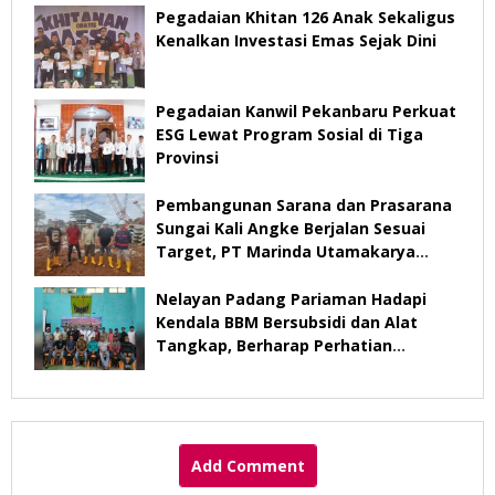
Pegadaian Khitan 126 Anak Sekaligus
Kenalkan Investasi Emas Sejak Dini
Pegadaian Kanwil Pekanbaru Perkuat
ESG Lewat Program Sosial di Tiga
Provinsi
Pembangunan Sarana dan Prasarana
Sungai Kali Angke Berjalan Sesuai
Target, PT Marinda Utamakarya
Subur Optimistis Rampung Desember
2026
Nelayan Padang Pariaman Hadapi
Kendala BBM Bersubsidi dan Alat
Tangkap, Berharap Perhatian
Pemerintah
Add Comment