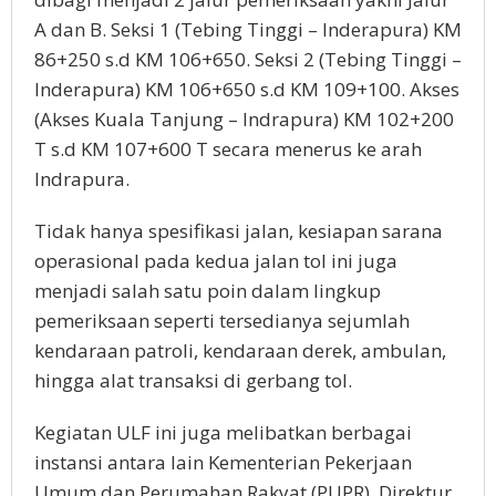
A dan B. Seksi 1 (Tebing Tinggi – Inderapura) KM
86+250 s.d KM 106+650. Seksi 2 (Tebing Tinggi –
Inderapura) KM 106+650 s.d KM 109+100. Akses
(Akses Kuala Tanjung – Indrapura) KM 102+200
T s.d KM 107+600 T secara menerus ke arah
Indrapura.
Tidak hanya spesifikasi jalan, kesiapan sarana
operasional pada kedua jalan tol ini juga
menjadi salah satu poin dalam lingkup
pemeriksaan seperti tersedianya sejumlah
kendaraan patroli, kendaraan derek, ambulan,
hingga alat transaksi di gerbang tol.
Kegiatan ULF ini juga melibatkan berbagai
instansi antara lain Kementerian Pekerjaan
Umum dan Perumahan Rakyat (PUPR), Direktur