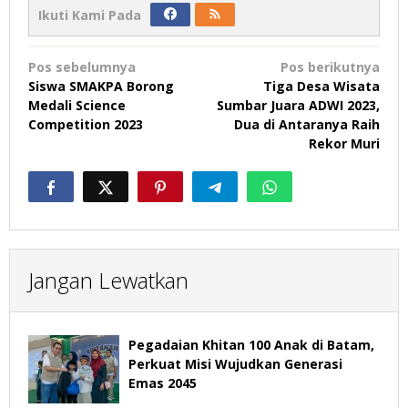
Ikuti Kami Pada
Navigasi
Pos sebelumnya
Pos berikutnya
pos
Siswa SMAKPA Borong
Tiga Desa Wisata
Medali Science
Sumbar Juara ADWI 2023,
Competition 2023
Dua di Antaranya Raih
Rekor Muri
Jangan Lewatkan
Pegadaian Khitan 100 Anak di Batam,
Perkuat Misi Wujudkan Generasi
Emas 2045