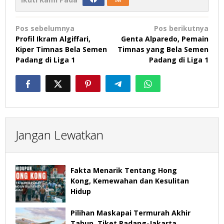
Navigasi
Pos sebelumnya
Pos berikutnya
pos
Profil Ikram Algiffari,
Genta Alparedo, Pemain
Kiper Timnas Bela Semen
Timnas yang Bela Semen
Padang di Liga 1
Padang di Liga 1
Jangan Lewatkan
Fakta Menarik Tentang Hong
Kong, Kemewahan dan Kesulitan
Hidup
Pilihan Maskapai Termurah Akhir
Tahun, Tiket Padang-Jakarta