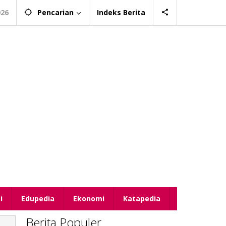
026
Pencarian
Indeks Berita
i
Edupedia
Ekonomi
Katapedia
Berita Populer