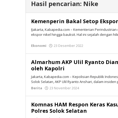
Hasil pencarian: Nike
Kemenperin Bakal Setop Ekspor
IJakarta, Kabapedia.com – Kementerian Perindustri
ekspor nikel hingga bauksit. Hal ini sejalah dengan hil
Ekonomi
23 Desember 2022
oleh
Isran
Bastian
Almarhum AKP Ulil Ryanto Dia
oleh Kapolri
Jakarta, Kabapedia.com – Kepolisian Republik Indone
Solok Selatan, AKP Ulil Ryanto Anshari, dalam insid
Berita
23 November 2024
oleh
Isran
Bastian
Komnas HAM Respon Keras Kasus 
Polres Solok Selatan