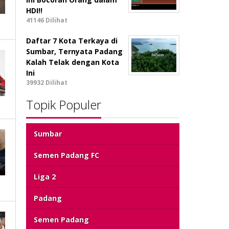
HDI!!
41146 Dilihat
Daftar 7 Kota Terkaya di
Sumbar, Ternyata Padang
Kalah Telak dengan Kota
Ini
39932 Dilihat
Topik Populer
Sumbar
Semen Padang FC
Liga 2
Padang
Semen Padang