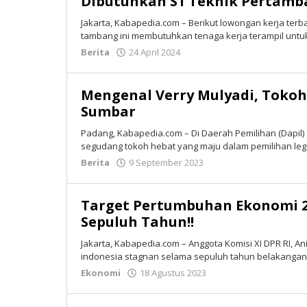
Dibutuhkan S1 Teknik Pertamb
Jakarta, Kabapedia.com – Berikut lowongan kerja ter
tambang ini membutuhkan tenaga kerja terampil untuk
Berita
24 April 2024
oleh
Tim
Redaksi
Mengenal Verry Mulyadi, Toko
Sumbar
Padang, Kabapedia.com – Di Daerah Pemilihan (Dapil)
segudang tokoh hebat yang maju dalam pemilihan legi
Berita
9 September 2023
oleh
Tim
Redaksi
Target Pertumbuhan Ekonomi 20
Sepuluh Tahun!!
Jakarta, Kabapedia.com – Anggota Komisi XI DPR RI, 
indonesia stagnan selama sepuluh tahun belakangan. 
Ekonomi
18 Agustus 2023
oleh
Tim
Redaksi