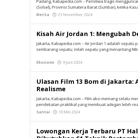
Padang, Kabapedia.com – Peristiwa tragis mengguncan
(Solsel), Provinsi Sumatera Barat (Sumbar), ketika Kas
Berita
23 November 2024
oleh
Isran
Bastian
Kisah Air Jordan 1: Mengubah 
Jakarta, Kabapedia.com – Air Jordan 1 adalah sepatu 
sembarang sepatu; inilah sepatu yang menantang NB
Ekonomi
9 Juni 2024
oleh
Tim
Redaksi
Ulasan Film 13 Bom di Jakarta: 
Realisme
Jakarta, Kabapedia.com – Film aksi memang selalu mena
pendekatan praktikal yang membuat adegan lebih real
Santai
10 Mei 2024
oleh
Tim
Redaksi
Lowongan Kerja Terbaru PT Hal