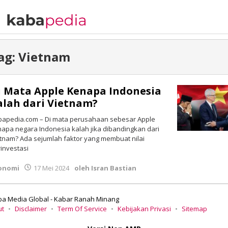
ag:
Vietnam
i Mata Apple Kenapa Indonesia
alah dari Vietnam?
bapedia.com – Di mata perusahaan sebesar Apple
apa negara Indonesia kalah jika dibandingkan dari
tnam? Ada sejumlah faktor yang membuat nilai
investasi
onomi
17 Mei 2024
oleh
Isran Bastian
ba Media Global - Kabar Ranah Minang
ut
Disclaimer
Term Of Service
Kebijakan Privasi
Sitemap