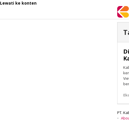
Lewati ke konten
T
D
K
Ka
ken
Vie
ber
Ek
PT. Ka
Abo