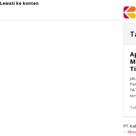
Lewati ke konten
T
A
M
T
Jak
Pen
Tik
ter
Te
PT. Ka
Abo