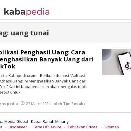
ag:
uang tunai
plikasi Penghasil Uang: Cara
enghasilkan Banyak Uang dari
ikTok
arta, Kabapedia.com – Berikut infomasi “Aplikasi
ghasil Uang: Ini Menghasilkan Banyak Uang dari
Tok.” Kali ini Kabapedia.com akan mengulas topik
sebut untuk
knopedia
27 Maret 2024
oleh
Tim Redaksi
ba Media Global - Kabar Ranah Minang
ut
Disclaimer
Term Of Service
Kebijakan Privasi
Sitemap