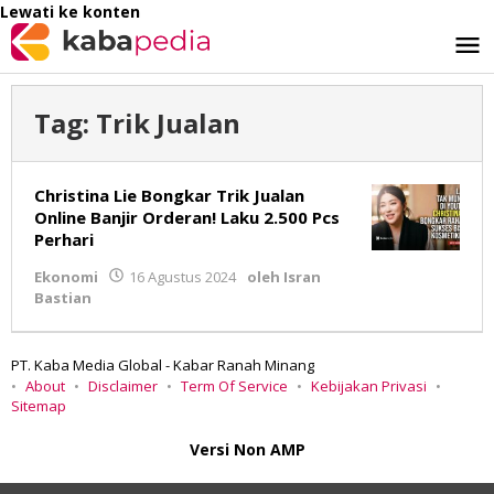
Lewati ke konten
Tag:
Trik Jualan
Christina Lie Bongkar Trik Jualan
Online Banjir Orderan! Laku 2.500 Pcs
Perhari
Ekonomi
16 Agustus 2024
oleh
Isran
Bastian
PT. Kaba Media Global - Kabar Ranah Minang
About
Disclaimer
Term Of Service
Kebijakan Privasi
Sitemap
Versi Non AMP