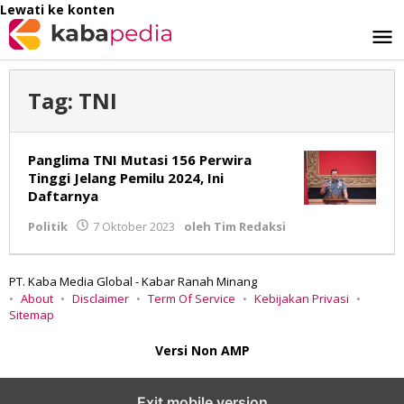
Lewati ke konten
Tag:
TNI
Panglima TNI Mutasi 156 Perwira
Tinggi Jelang Pemilu 2024, Ini
Daftarnya
Politik
7 Oktober 2023
oleh
Tim Redaksi
PT. Kaba Media Global - Kabar Ranah Minang
About
Disclaimer
Term Of Service
Kebijakan Privasi
Sitemap
Versi Non AMP
Exit mobile version