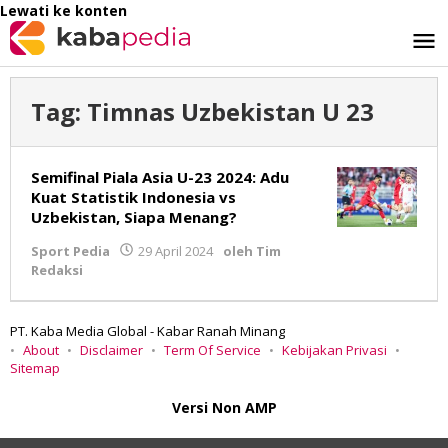
Lewati ke konten
Tag:
Timnas Uzbekistan U 23
Semifinal Piala Asia U-23 2024: Adu
Kuat Statistik Indonesia vs
Uzbekistan, Siapa Menang?
Sport Pedia
29 April 2024
oleh
Tim
Redaksi
PT. Kaba Media Global - Kabar Ranah Minang
About
Disclaimer
Term Of Service
Kebijakan Privasi
Sitemap
Versi Non AMP