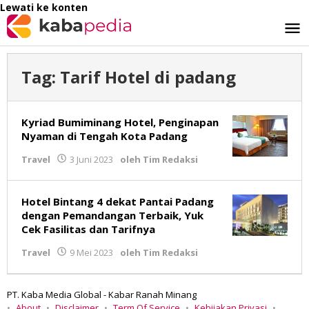
Lewati ke konten
Tag:
Tarif Hotel di padang
Kyriad Bumiminang Hotel, Penginapan
Nyaman di Tengah Kota Padang
Travel
3 Juni 2023
oleh
Tim Redaksi
Hotel Bintang 4 dekat Pantai Padang
dengan Pemandangan Terbaik, Yuk
Cek Fasilitas dan Tarifnya
Travel
9 Mei 2023
oleh
Tim Redaksi
PT. Kaba Media Global - Kabar Ranah Minang
About
Disclaimer
Term Of Service
Kebijakan Privasi