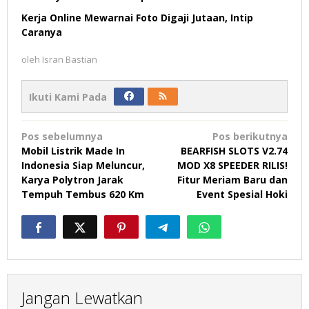
Kerja Online Mewarnai Foto Digaji Jutaan, Intip
Caranya
oleh
Isran Bastian
Ikuti Kami Pada
Navigasi
Pos sebelumnya
Pos berikutnya
pos
Mobil Listrik Made In
BEARFISH SLOTS V2.74
Indonesia Siap Meluncur,
MOD X8 SPEEDER RILIS!
Karya Polytron Jarak
Fitur Meriam Baru dan
Tempuh Tembus 620 Km
Event Spesial Hoki
Jangan Lewatkan