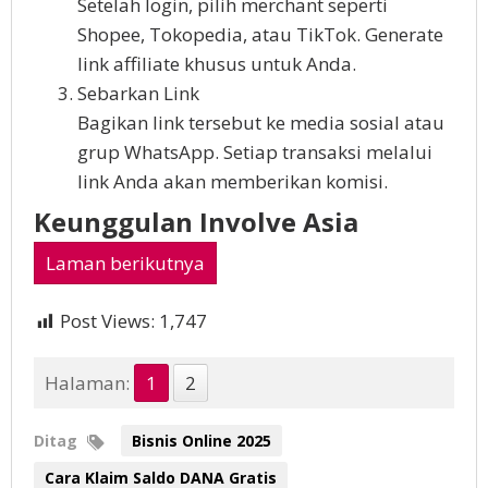
Setelah login, pilih merchant seperti
Shopee, Tokopedia, atau TikTok. Generate
link affiliate khusus untuk Anda.
Sebarkan Link
Bagikan link tersebut ke media sosial atau
grup WhatsApp. Setiap transaksi melalui
link Anda akan memberikan komisi.
Keunggulan Involve Asia
Laman berikutnya
Post Views:
1,747
Halaman:
1
2
Ditag
Bisnis Online 2025
Cara Klaim Saldo DANA Gratis