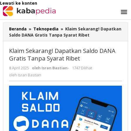
Lewati ke konten
Beranda
»
Teknopedia
»
Klaim Sekarang! Dapatkan
Saldo DANA Gratis Tanpa Syarat Ribet
Klaim Sekarang! Dapatkan Saldo DANA
Gratis Tanpa Syarat Ribet
8 April 2025
oleh
Isran Bastian
-
1747 Dilihat
oleh
Isran Bastian