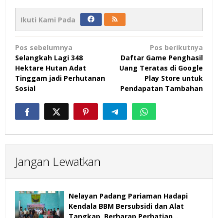
Ikuti Kami Pada
Navigasi
Pos sebelumnya
Pos berikutnya
pos
Selangkah Lagi 348
Daftar Game Penghasil
Hektare Hutan Adat
Uang Teratas di Google
Tinggam jadi Perhutanan
Play Store untuk
Sosial
Pendapatan Tambahan
Jangan Lewatkan
Nelayan Padang Pariaman Hadapi
Kendala BBM Bersubsidi dan Alat
Tangkap, Berharap Perhatian